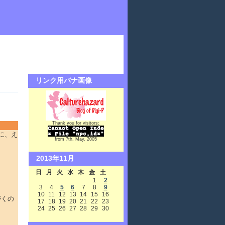
リンク用バナ画像
Thank you for visitors:
に、え
from 7th, May. 2005
2013年11月
日
月
火
水
木
金
土
1
2
3
4
5
6
7
8
9
10
11
12
13
14
15
16
がくの
17
18
19
20
21
22
23
24
25
26
27
28
29
30