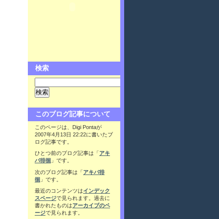
検索
このブログ記事について
このページは、Digi Pontaが
2007年4月13日 22:22に書いたブ
ログ記事です。
ひとつ前のブログ記事は「
アキ
バ徘徊
」です。
次のブログ記事は「
アキバ徘
徊
」です。
最近のコンテンツは
インデック
スページ
で見られます。過去に
書かれたものは
アーカイブのペ
ージ
で見られます。