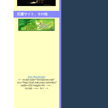
応援サイト、その他
Visit
RenderSan
<-- script type="text/javascript"
src="http://swf.mikunavi.net/miku"
width=150 height=44 --><--
/script --><-- br / -->