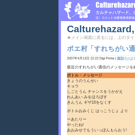
Calturehazard,
★メイン画面に戻るには、上のタイ
ポエ村「すれちがい通信
2007年4月13日 22:22 Digi Ponta
|
個別ページ
最近のすれちがい通信のメッセージを
ボトル・メッセージ
きょうのうんせい
キョウ
しごとうん チャンスをうかがえ
れんあい みをほろぼす
きんうん ギザ10をなくす
ボトルおみくじ はっこうじょ より
ーあたりー
やったね!
あおみせでもういっぽんもらおう!