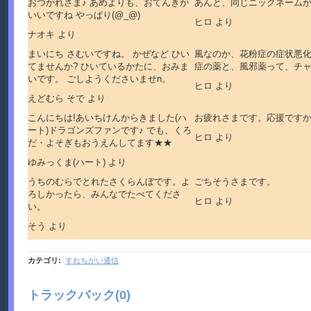
おつかれさま♪ あめよりも、おてんきが
あんと、同じニックネームか
いいですね やっぱり(@_@)
ヒロ より
ナオキ より
まいにち さむいですね。 かぜなど ひい
風なのか、花粉症の症状悪
てませんか? ひいているかたに、おみま
症の薬と、風邪薬って、チ
いです。 ごしようくださいませn。
ヒロ より
えどむら そで より
こんにちは!あいちけんからきました(ハ
お疲れさまです。応援ですか
ート)ドラゴンズファンです♪ でも、くろ
ヒロ より
だ・よそぎもおうえんしてます★★
ゆみっくま(ハート) より
うちのむらでとれたさくらんぼです。よ
ごちそうさまです。
ろしかったら、みんなでたべてくださ
ヒロ より
い。
そう より
カテゴリ
:
すれちがい通信
トラックバック(0)