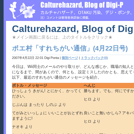
Calturehazard, Blog of Dig
★メイン画面に戻るには、上のタイトルをクリック★
ポエ村「すれちがい通信」(4月22日号)
2007年4月22日 22:01 Digi Ponta
|
個別ページ
|
トラックバック(0)
今日は、Wii同士のメールのやり取りが、どんな感じか、職場の知人
になるまで、間があくので、何とも、設定ミスしたのかとも、思えて
以下、最近のすれちがい通信のメッセージを紹介。
ボトル・メッセージ
へんじ
ひっしょう きがん! とにかく、かってく
勝ちます。でも、何にですか
ださい。
ヒロ より
じぶんは まったり しのぶ より
てがみといっしょに いいことがおとずれ
良いこと無いかしら? アキ
ますように!
ヒロ より
ナオキ より