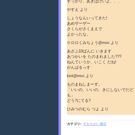
すっかり、あきばけいよ、、、
やすえ より
しょうなんいってきた!
あめザーザー
さくらがさくまえで
よかったな。
ケロロくみちょう@mixi より
あざぶ10ばんに いきます
あつかいを たのまれました???
ねんていうか、いこく だね!
がんばるっす
kint@mixi より
ものまねしまーす。
「いいの、いいの、きにしないでだど
も」
どう?にてる?
ひみつのむら つよ より
カテゴリ
:
すれちがい通信