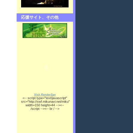
応援サイト、その他
Visit
RenderSan
<-- script type="text/javascript"
src="http://swf.mikunavi.net/miku"
width=150 height=44 --><--
/script --><-- br / -->