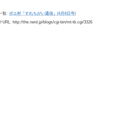
一覧:
ポエ村「すれちがい通信」(4月8日号)
URL:
http://the.nerd.jp/blogs/cgi-bin/mt-tb.cgi/3326