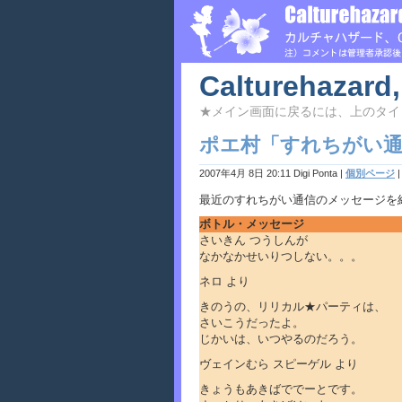
Calturehazard,
★メイン画面に戻るには、上のタイ
ポエ村「すれちがい通信
2007年4月 8日 20:11 Digi Ponta
|
個別ページ
最近のすれちがい通信のメッセージを
ボトル・メッセージ
さいきん つうしんが
なかなかせいりつしない。。。
ネロ より
きのうの、リリカル★パーティは、
さいこうだったよ。
じかいは、いつやるのだろう。
ヴェインむら スピーゲル より
きょうもあきばででーとです。