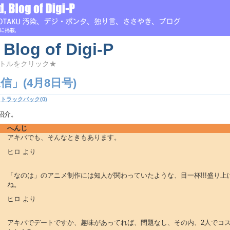
 Blog of Digi-P
トルをクリック★
」(4月8日号)
|
トラックバック(0)
紹介。
へんじ
アキバでも、そんなときもあります。
ヒロ より
「なのは」のアニメ制作には知人が関わっていたような、目一杯!!!盛り上
ね。
ヒロ より
アキバでデートですか、趣味があってれば、問題なし、その内、2人でコ