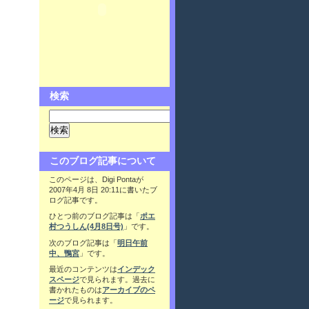
検索
このブログ記事について
このページは、Digi Pontaが
2007年4月 8日 20:11に書いたブ
ログ記事です。
ひとつ前のブログ記事は「
ポエ
村つうしん(4月8日号)
」です。
次のブログ記事は「
明日午前
中、鴨宮
」です。
最近のコンテンツは
インデック
スページ
で見られます。過去に
書かれたものは
アーカイブのペ
ージ
で見られます。