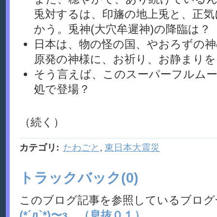
兎対するは、印旛の地上兎と、正気
かう。兎神(大穴牟遲神)の降臨は？
日本は、物の怪の国、やおろずの神
原発の神様に、お祈り、お静まりを <(
そう言えば、このスーパーフルムー
処で登場？
（続く）
カテゴリ
:
たわごと
,
東日本大震災
トラックバック(0)
このブログ記事を参照しているブログ
(*´д`*)〜з （息抜０１）