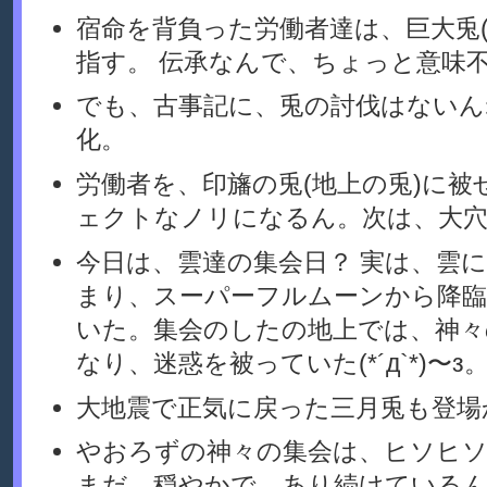
宿命を背負った労働者達は、巨大兎
指す。 伝承なんで、ちょっと意味
でも、古事記に、兎の討伐はないん
化。
労働者を、印旛の兎(地上の兎)に
ェクトなノリになるん。次は、大穴
今日は、雲達の集会日？ 実は、雲
まり、スーパーフルムーンから降臨
いた。集会のしたの地上では、神々
なり、迷惑を被っていた(*´д`*)〜з
大地震で正気に戻った三月兎も登場
やおろずの神々の集会は、ヒソヒ
まだ、穏やかで、あり続けている