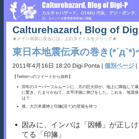
Calturehazard, Blog of Dig
★メイン画面に戻るには、上のタイトルをクリック★
東日本地震伝承の巻き(*´д`*
2011年4月16日 18:20 Digi Ponta
|
個別ページ
|
【Twitterへのツイートから抜粋】
卯年のスーパーフルムーンに、月の巨大卯が、地上に降臨して暴
に驚き、たまりかねて、太平洋側に伸びをした。これを、地震発
は？
後、大穴牟遲神と印旛(沼？)の登場を待つ
因みに、インバは「因幡」が正しけ
てる「印旛」