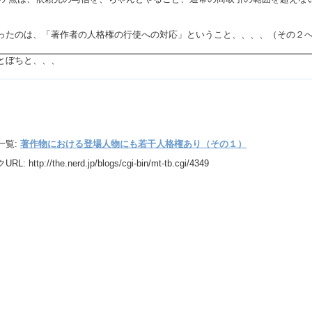
ったのは、「著作者の人格権の行使への対応」ということ、、、、（その２
とぼちと、、、
一覧:
著作物における登場人物にも若干人格権あり（その１）
URL:
http://the.nerd.jp/blogs/cgi-bin/mt-tb.cgi/4349