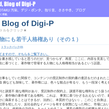
 Blog of Digi-P
トルをクリック★
物にも若干人格権あり（その１）
|
トラックバック(0)
てますので、そちらをご覧下さい。
を書き残していると思うのだが、見つからず、再度、ここに、内容を見直し
法に基づくと、著作物で登場する人物にも人格権相当があるという話題。
仕事をしていた関係で、コンテンツの受託制作の契約書の査読をだのまれた
指 摘なども加味して、著作権には、色々な観点が有るり、もう一段深く考え
利と譲渡不 能な権利があり、受託制作の契約上、譲渡不能な権利をどう扱う
が、著作物の著作者である権利。これは、 事実に基づかざるおえないので、
けに偽装することはできるが、法的に、本質的ではない）。このこと自身は
犯罪を犯したり、反社会的なイメージを有する状態になった時に、市場にお
の 点は、依頼先の与信を、ちゃんとやること、通常の商取引の範囲を超えな