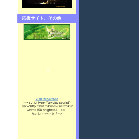
応援サイト、その他
Visit
RenderSan
<-- script type="text/javascript"
src="http://swf.mikunavi.net/miku"
width=150 height=44 --><--
/script --><-- br / -->