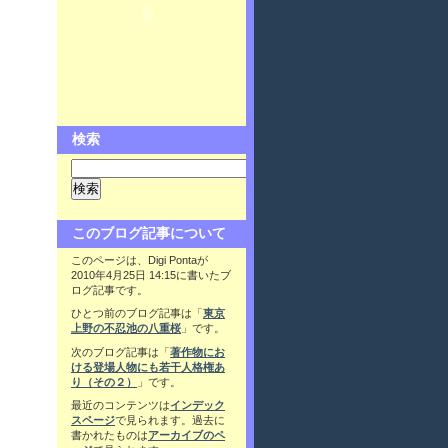
検索
このブログ記事について
このページは、Digi Pontaが
2010年4月25日 14:15に書いたブ
ログ記事です。
ひとつ前のブログ記事は「
東京
上野の不忍池の八重桜
」です。
次のブログ記事は「
著作物にお
ける登場人物にも若干人格権あ
り（その２）
」です。
最近のコンテンツは
インデック
スページ
で見られます。過去に
書かれたものは
アーカイブのペ