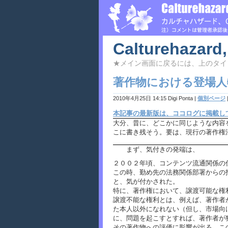
Calturehazard,
★メイン画面に戻るには、上のタイ
著作物における登場人
2010年4月25日 14:15 Digi Ponta
|
個別ページ
本記事の最新版は、ココログに掲載し
大分、昔に、どこかに同じような内容
こに書き残そう。要は、現行の著作権
まず、気付きの発端は、
２００２年頃、コンテンツ流通関係の
この時、勤め先の法務関係部署からの
と、気が付かされた。
特に、著作権において、譲渡可能な権
譲渡不能な権利とは、例えば、著作者
た本人以外になれない（但し、市場向
に、問題を起こすとすれば、著作者が
その著作物への評価に影響が出る。こ