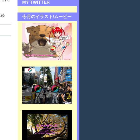
MY TWITTER
へ続
今月のイラスト/ムービー