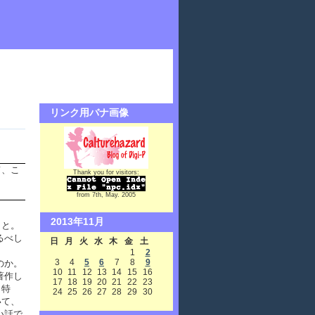
リンク用バナ画像
て、こ
Thank you for visitors:
from 7th, May. 2005
2013年11月
こと。
るべし
日
月
火
水
木
金
土
1
2
3
4
5
6
7
8
9
のか。
10
11
12
13
14
15
16
著作し
17
18
19
20
21
22
23
、特
24
25
26
27
28
29
30
いて、
い話で