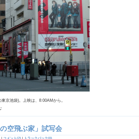
の東京池袋)。上映は、8:00AMから。
む
の空飛ぶ家」試写会
ジ
|
コメント(2)
|
トラックバック(0)