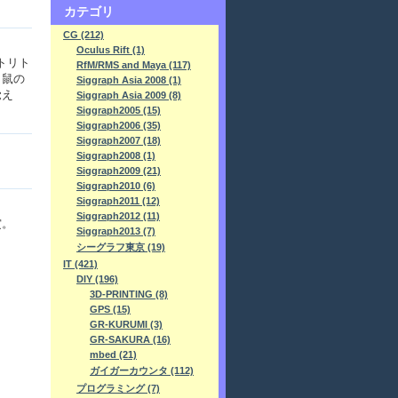
カテゴリ
CG (212)
Oculus Rift (1)
トリト
RfM/RMS and Maya (117)
、鼠の
Siggraph Asia 2008 (1)
覚え
Siggraph Asia 2009 (8)
Siggraph2005 (15)
Siggraph2006 (35)
Siggraph2007 (18)
Siggraph2008 (1)
Siggraph2009 (21)
Siggraph2010 (6)
Siggraph2011 (12)
Siggraph2012 (11)
賞。
Siggraph2013 (7)
シーグラフ東京 (19)
IT (421)
DIY (196)
3D-PRINTING (8)
GPS (15)
GR-KURUMI (3)
GR-SAKURA (16)
mbed (21)
ガイガーカウンタ (112)
プログラミング (7)