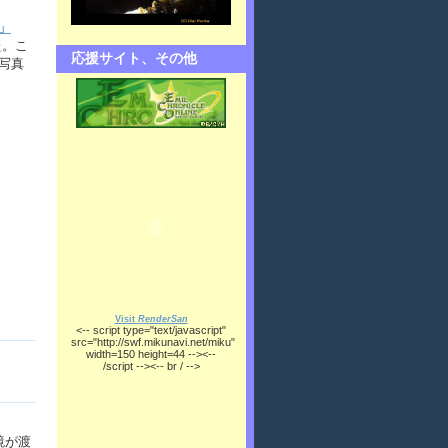
」
た。こ
応援サイト、その他
下写真
Visit
RenderSan
<-- script type="text/javascript"
src="http://swf.mikunavi.net/miku"
width=150 height=44 --><--
/script --><-- br / -->
鏡が渡