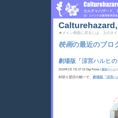
Calturehazard,
★メイン画面に戻るには、上のタイ
映画
の最近のブロ
劇場版「涼宮ハルヒの
2010年2月 7日 07:15 Digi Ponta
|
個別ページ
封切り翌日の朝一で、
劇場版「涼宮ハ