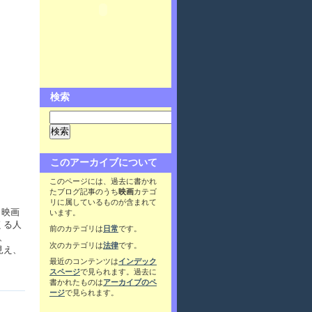
検索
このアーカイブについて
このページには、過去に書かれ
たブログ記事のうち
映画
カテゴ
リに属しているものが含まれて
、映画
います。
くる人
前のカテゴリは
日常
です。
、
次のカテゴリは
法律
です。
見え、
最近のコンテンツは
インデック
スページ
で見られます。過去に
書かれたものは
アーカイブのペ
ージ
で見られます。