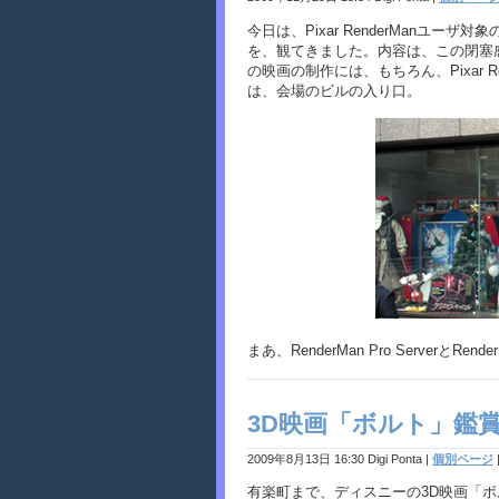
今日は、Pixar RenderManユーザ
を、観てきました。内容は、この閉塞
の映画の制作には、もちろん、Pixar
は、会場のビルの入り口。
まあ、RenderMan Pro Serverと
3D映画「ボルト」鑑
2009年8月13日 16:30 Digi Ponta
|
個別ページ
有楽町まで、ディスニーの3D映画「