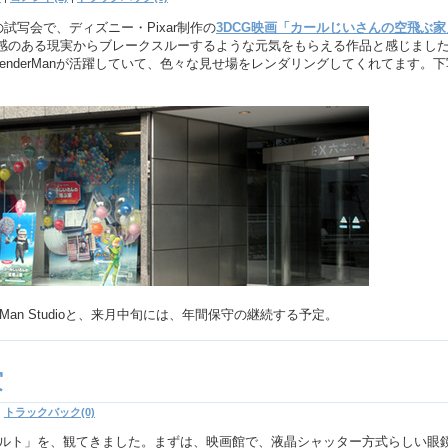
対象の試写会で、ディズニー・Pixar制作の
3DCG映画「カールじいさんの空飛ぶ家
感のある現実からブレークスルーするような元気をもらえる作品と感じまし
 RenderManが活躍していて、色々な見せ場をレンダリングしてくれてます。
RenderMan Studioと、来月中旬には、年間保守の継続する予定。
賞
|
トラックバック(0)
ボルト」を、観てきました。まずは、映画館で、液晶シャッター方式らしい眼