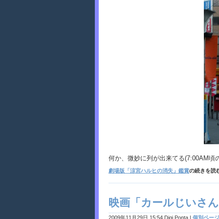
何か、微妙に列が出来てる(7:00AM頃
劇場版「涼宮ハルヒの消失」鑑賞
の続きを読
映画「カールじいさん
2009年11月29日 15:54 Digi Ponta
|
個別ペー