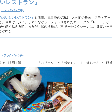
しいレストラン」
|
トラックバック(0)
のおいしいレストラン」
を観賞。鼠自身のCGは、大分前の映画「スティアー
う。今回は、少々、リアルながらデフォルメされたキャラクタ「レミー」と
が可愛く見える時もあるが、鼠の群種が、料理を手伝うシーンは、身震いを
(^^;。
|
トラックバック(0)
まで、映画を観に、、、、「ハリポタ」と「ポケモン」を、連ちゃんで、観