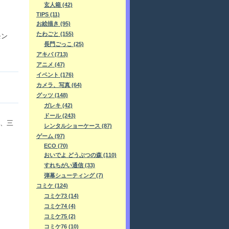
玄人箱 (42)
TIPS (11)
お絵描き (95)
たわごと (155)
モン
長門ごっこ (25)
アキバ (713)
アニメ (47)
イベント (176)
カメラ、写真 (64)
グッツ (148)
ガレキ (42)
ドール (243)
、三
レンタルショーケース (87)
ゲーム (97)
ECO (70)
おいでよ どうぶつの森 (110)
すれちがい通信 (33)
弾幕シューティング (7)
コミケ (124)
コミケ73 (14)
コミケ74 (4)
コミケ75 (2)
コミケ76 (10)