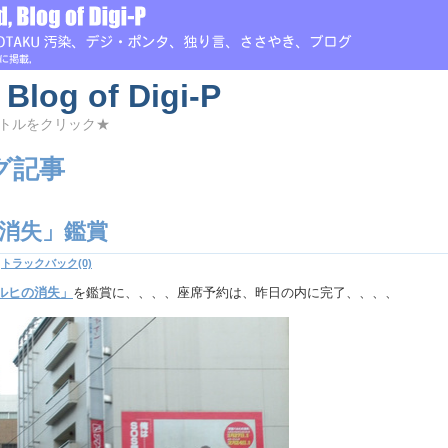
 Blog of Digi-P
トルをクリック★
グ記事
消失」鑑賞
|
トラックバック(0)
ルヒの消失」
を鑑賞に、、、、座席予約は、昨日の内に完了、、、、