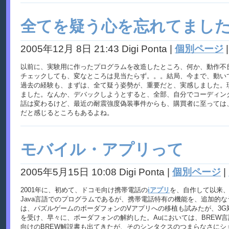
全てを疑う心を忘れてまし
2005年12月 8日 21:43 Digi Ponta
|
個別ページ
以前に、実験用に作ったプログラムを改造したところ、何か、動作不
チェックしても、変なところは見当たらず。。。結局、今まで、動い
過去の経験も、まずは、全て疑う姿勢が、重要だと、実感しました。
ました。なんか、デバックしようとすると、全部、自分でコーディング
話は変わるけど、最近の耐震強度偽装事件からも、購買者に至っては
だと感じるところもあるよね。
モバイル・アプリって
2005年5月15日 10:08 Digi Ponta
|
個別ページ
|
2001年に、初めて、ドコモ向け携帯電話の
iアプリ
を、自作して以来、
Java言語でのプログラムであるが、携帯電話特有の機能を、追加的な
は、パズルゲームのボーダフォンのVアプリへの移植も試みたが、3
を受け、早々に、ボーダフォンの解約した。Auにおいては、BREW
向けのBREW解説書も出てきたが、そのシンタクスのつまらなさに