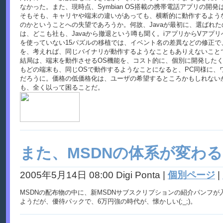
なかった。また、現時点、Symbian OS搭載の携帯電話アプリの開発は
そもそも、キャリヤや端末の違いがあっても、横断的に動作するよう
のかということへの失望であろうか。何故、Javaが最初に、選ばれ
は、どこも社も、Javaから撤退という噂も聞く。iアプリからVアプ
を使っていない15パズルの移植では、イベント名の差異などの修正で
を、考えれば、同じバイナリが動作するようなこともありえないこと
結局は、端末を動作させるOS機能を、コスト的に、個別に開発した
もどの端末も、同じOSで動作するようなことになると、PC同様に、
だろうに。価格の低価格化は、ユーザの希望するところかもしれない
も、全く以って困ることだ。
また、MSDNの体系が変わ
2005年5月14日 08:00 Digi Ponta
|
個別ページ
|
MSDNの配布物の中に、新MSDNサブスクリプションの紹介パンフ
ようだが、優待パックで、6万円強の時代が、懐かしい(;_;)。