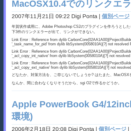
MacOSX10.4でのリンクエ
2007年11月21日 09:22 Digi Ponta
|
個別ページ
年賀状作成用に、Adobe Photoshop CS2のプラグインを作ろうとし
下3件のリンクエラーが出て、リンクができない。
Link Error : Reference from dylib CarbonCore(02AA1A00)[ProjectBuild
'_task_name_for_pid' from dylib libSystem(0058010A)[?] not resolved 
Link Error : Reference from dylib CarbonCore(02AA1A00)[ProjectBuild
'_acl_copy_int_native' from dylib libSystem(0058010A)[?] not resolve
Link Error : Reference from dylib CarbonCore(02AA1A00)[ProjectBuild
'_acl_copy_ext_native' from dylib libSystem(0058010A)[?] not resolve
どなたか、対策方法を、ご存じないでしょうか? はたまた、MacOSXを
なんか、間に合わなくなりそうだから、sgi O2で作るかどうか。
Apple PowerBook G4/1
環境)
2006年2月18日 20:08 Digi Ponta
|
個別ページ
|