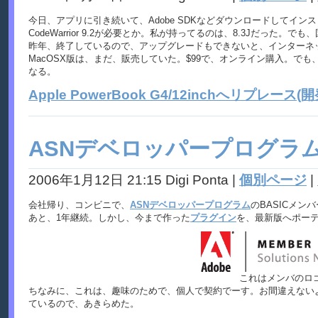
今日、アプリに引き続いて、Adobe SDKなどダウンロードしてインスト
CodeWarrior 9.2が必要とか。私が持ってるのは、8.3Jだった
昨年、終了しているので、アップグレードもできないと、インターネ
MacOSX版は、まだ、販売していた。$99で、オンライン購入。で
なる。
Apple PowerBook G4/12inchへリプレース(
ASNデベロッパープログラ
2006年1月12日 21:15 Digi Ponta
|
個別ページ
|
会社帰り、コンビニで、
ASNデベロッパープログラム
のBASICメ
あと、1年継続。しかし、今まで作った
プラグイン
を、最新版へポーティ
これはメンバのロ
ちなみに、これは、趣味のためで、個人で契約でーす。お間違えないよ
ているので、あきらめた。